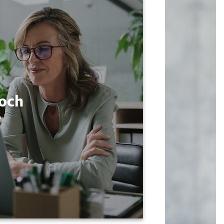
noch
?